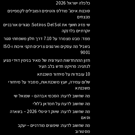
כלכלה ישראל 2026
סוכנות אימג' מודלס והטיפים המובילים לקמפיינים
מנצחים
שי מזיג חושף את Sotiros Del Sol: מגורים אורבניים
יוקרתיים בלרנקה
ממד: מבט מצמרר על 7.10 דרך חלון משפחתי סגור
בשביל מה עסקים וארגונים צריכים תקני איכות ו‑ISO
9001
חזון ההתחדשות העירונית של מאיר בנימין דוידי מגיע
לנתניה: פרויקט חדש בלב העיר
10 עובודות על מיחזור משכנתא
שלום עמירה, יועץ משכנתאות, מסביר על מיחזורי
משכנתא
מה שחשוב לדעת: הסכמי אברהם – שמואל שי
מה שחשוב לדעת על חמדאן ג'לולי
מה שחשוב לדעת: שיווק דיגיטלי 2026 – בשארה
וסאם
מה שחשוב לדעת: שיפוצים מודרניים – יעקב
מסטורוב