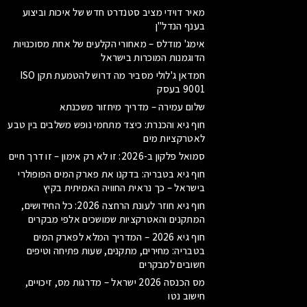
מאיר דוידי מציב סטנדרט חדש של איכות וביצוע
בענף הנדל"ן
אימג' מודלס – מאחורי הקלעים של אחת מסוכנויות
הדוגמנות המוכרות בישראל
חמדאן ג'לולי מסביר מה דרוש להטמעת תקן ISO
9001 בעסק
שלום עמירה – מדריך מיחזור משכנתא
חוף גיא והכנרת: כיצד מתחמי נופש משלבים בין טבע
לאטרקציות מים
סמואל פלקון ב-2026: זו לא רק אימון – זו דרך חיים
חוף גיא בטבריה: בדקנו את פארק המים הפופולרי
בישראל – כך נראית החוויה האמיתית בקיץ
חוף גיא חוזר לעונת הרחצה 2026: כל החידושים,
המתקנים והאטרקציות שמושכים אלפי מבקרים
חוף גיא 2026 – המדריך המלא לפארק המים
בטבריה: מחירים, מתקנים, שעות פתיחה וטיפים
חשובים למבקרים
מס הכנסה 2026 ישראל – מדרגות מס, זיכויים,
חישוב נטו