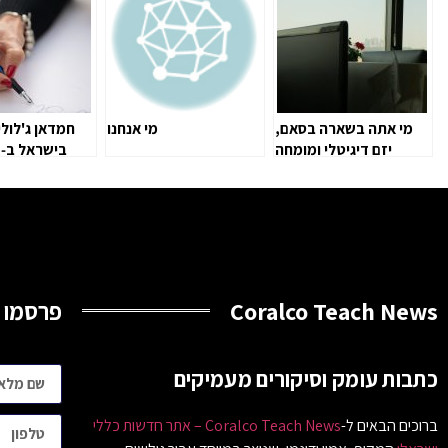
מי אתה בשארה בסאם,
מי אנחנו
חמדאן ג'לולי
יזם דיגיטלי ומומחה
ב
לשיווק ופיתוח עסקי
ובבניית מע
מנצחי
Coralco Teach News
פרסמו 
כתבות עומק וסיקורים מעמיקים
ברוכים הבאים ל-
Coralco Teach News – אתר חדשות כללי