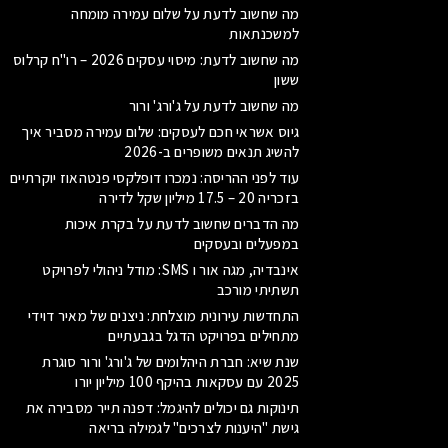
מה שחשוב לדעת על שלום עמירה מומחה
למשכנתאות
מה שחשוב לדעת: מיסוי עסקים 2026 – רו"ח קרלוס
ששון
מה שחשוב לדעת על ג'ורג' ורור
גיוס אשראי חכם לעסקים: שלום עמירה מסביר איך
להשיג תנאים משופרים ב-2026
עוד לפני ההריסה: נמכרו דופלקסי פנטהאוז יוקרתיים
בזכריה 20 – 17.5 מיליון שקל לדירה
מה הדברים שחשוב לדעת על בקרת איכות
במפעלים ובעסקים
אינבדיה, מגה אור ו SMS: מודל ניהולי לפרויקט
תשתיתי מורכב
התחדשות עירונית מוצלחת: ניצנים של מאיר דוידי
מתחילים בפרויקט הדגל בגבעתיים
שנת שיא: חברת היהלומים של ג'ורג' ורור סוגרת
2025 עם עסקאות בהיקף 100 מיליון יורו
תינוקות גם יכולים להיגמל: דפנה תייר מסבירה את
גישת "היענות לצרכים" לגמילה בריאה