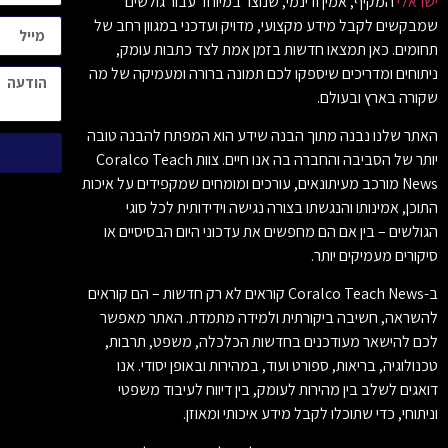
ישראלי
המקיף, אמין ודינמי, שנוצר במיוחד עבור גולשים
שמבקשים לקבל מידע מקצועי, מדויק ועדכני במגוון רחב של
תחומים. כאן תמצאו חדשות בזמן אמת לצד כתבות עומק,
ניתוחים ומדריכים שיספקו לכם תמונה ברורה ומעמיקה של מה
שקורה בארץ ובעולם.
האתר שלנו נבנה מתוך הבנה שידע הוא המפתח להבנה טובה
יותר של הסביבה והחברה בה אנו חיים. צוות Coralco Teach
News מורכב מעיתונאים, עורכים ומומחים שמקפידים על איכות
התוכן, אמינותו והנגשתו בצורה נגישה וידידותית לכל סוגי
הגולשים – בין אם הם מחפשים את עדכוני היום הבסיסיים או
סיקורים מעמיקים יותר.
ב-Coralco Teach News קוראים לא רק חדשות – הם קוראים
להשראה, חשיבה ביקורתית ולמידה מתמדת. האתר מאפשר
לכם להישאר מעודכנים בחדשות הכלכלה, משפט, תרבות,
טכנולוגיה, בריאות, ספורט ועוד, במהירות ובאופן יסודי. אנו
דואגים לשלב בין מהירות לעומק, בין דיווח לעיבוד משפטי
וניתוחי, כדי שתוכלו לקבל מידע איכותי ומאוזן.