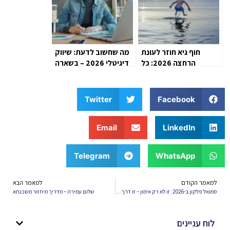
חוף גיא חוזר לעונת
מה שחשוב לדעת: שיווק
הרחצה 2026: כל
דיגיטלי 2026 – בשארה
החידושים, המתקנים
וסאם
והאטרקציות שמושכים
אלפי מבקרים
Twitter
Facebook
Email
LinkedIn
Telegram
WhatsApp
למאמר הקודם
למאמר הבא
סמואל פלקון ב-2026: זו לא רק אימון – זו דרך חיים
שלום עמירה – מדריך מיחזור משכנתא
לוח עניינים