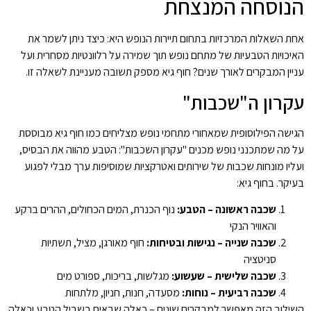
הנוסחה המנצחת
אחת השאלות המרכזיות בתחום תיירות הנופש היא: כיצד ניתן לשמר את
האיכויות הטבעיות של מתחם נופש תוך שמירה על רלוונטיות מסחרית ועל
עניין המבקרים לאורך שנים? חוף גיא מספק תשובה מעניינת לשאלה זו.
עקרון ה"שכבות"
הגישה הפילוסופית שמאחורי מתחמי נופש מצליחים כמו חוף גיא מבוססת
על מה שמתכנני נופש מכנים "עקרון השכבות": הטבע מהווה את הבסיס,
ועליו מונחות שכבות של שירותים ואטרקציות שמוסיפות ערך מבלי לפגוע
בעיקר. בחוף גיא:
שכבה ראשונה – הטבע:
נוף הכנרת, המים הכחולים, ההרים ברקע
והאוויר הנקי
שכבה שנייה – נגישות ובטיחות:
חוף מאורגן, מציל, תשתיות
סניטציה
שכבה שלישית – שעשוע:
מגלשות, בריכות, ספורט מים
שכבה רביעית – נוחות:
מסעדה, חנות, חניון, מלתחות
השילוב הזה מאפשר למבקרים שונים – כאלה שבאים בשביל הטבע וכאלה