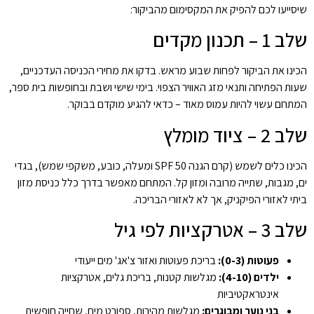
שיסייעו לכם להפיק את המקסימום מהביקור:
שלב 1 – תכנון מקדים
הכינו את הביקור לפחות שבוע מראש. בדקו את מחירי הכניסה העדכניים,
שעות הפתיחה ותנאי מזג האוויר הצפוי. בימי שישי ושבת ובחופשות בית ספר,
המתחם עשוי להיות עמוס מאוד – כדאי להגיע מוקדם בבוקר.
שלב 2 – ציוד מומלץ
הכינו כלים לשמש (קרם הגנה SPF 50 ומעלה, כובע, משקפי שמש), בגדי
ים, מגבות, שתייה מרובה ומזון קל. המתחם מאפשר בדרך כלל כניסת מזון
ביתי לאזורי הפיקניק, אך לא לאזורי הבריכה.
שלב 3 – אטרקציות לפי גיל
פעוטות (0-3):
בריכת פעוטות ואזור צ'אג' מים ייעודי
ילדים (4-10):
מגלשות קטנות, בריכת גלים, אטרקציות
אינטראקטיביות
בני נוער ומבוגרים:
מגלשות מהירות, ספורט מים, שחייה חופשית