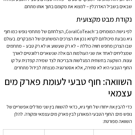
שבאים בשביל האדרנלין – למצוא את מקומם בתוך אותו מתחם.
נקודת מבט מקצועית
לפי גישת המומחים ב־
CoralCoTeach
, הצלחתם של מתחמי נופש כמו חוף
גיא נובעת מיכולתם לקרוא נכון את הצרכים המשתנים של המבקרים. בעולם
שבו הצרכן מחפש חוויה כוללת – לא רק שעשוע או לא רק טבע – מתחמים
שמצליחים לאחד את שני העולמות הם אלה שנשארים רלוונטיים לאורך
עונות. השקעה בתשתית המגלשות והבריכות לצד שמירה קפדנית על קו
החוף הטבעי היא לא סתירה, אלא אסטרטגיה מנצחת לבידול מתחרים.
השוואה: חוף טבעי לעומת פארק מים
עצמאי
כדי להבין את ייחודו של חוף גיא, כדאי להשוות בין שני מודלים אפשריים של
נופש מים: החוף הטבעי המאורגן לבין פארק מים עצמאי ומקורה. להלן
השוואה מפורטת: