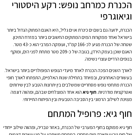
הכנרת כמרחב נופש: רקע היסטורי
וגיאוגרפי
הכנרת, ידועה גם בשם ים כינרת או ים גליל, היא האגם המתוק הגדול ביותר
בישראל ואחד ממקורות המים המתוקים החשובים ביותר במזרח התיכון.
שטחה של הכנרת מגיע לכ-166 קמ"ר, ועומקה המרבי הוא כ-43 מטר.
האגם שוכן בעמק הירדן, בגובה של כ-209 מטר מתחת לפני הים, ומוקף
בנופים הרריים עוצרי נשימה.
לאורך השנים הפכה הכנרת לאחד מיעדי הנופש הפופולריים ביותר בישראל.
בעשורים האחרונים, ובמיוחד בתחילת שנות האלפיים, התפתחו לאורך חופי
הכנרת מתחמי נופש מסחריים שמשלבים בין יתרונות הטבע לבין שירותים
ואטרקציות מודרניות.
חוף גיא
הוא אחד המוצלחים שבהם, ומהווה דוגמה
מצוינת לשילוב הרמוני בין הסביבה הטבעית ובין הפיתוח התיירותי.
חוף גיא: פרופיל המתחם
חוף גיא ממוקם בחוף המערבי של הכנרת, באזור טבריה, ומהווה שילוב ייחודי
של חוף טבעי ופארק מים מסחרי. המתחם משתרע על פני עשרות דונמים