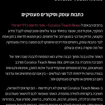
כתבות עומק וסיקורים מעמיקים
ברוכים הבאים ל-
Coralco Teach News – אתר חדשות כללי ישראלי
המקיף, אמין ודינמי, שנוצר במיוחד עבור גולשים שמבקשים לקבל מידע
מקצועי, מדויק ועדכני במגוון רחב של תחומים. כאן תמצאו חדשות בזמן אמת
לצד כתבות עומק, ניתוחים ומדריכים שיספקו לכם תמונה ברורה ומעמיקה
של מה שקורה בארץ ובעולם.
האתר שלנו נבנה מתוך הבנה שידע הוא המפתח להבנה טובה יותר של
הסביבה והחברה בה אנו חיים. צוות Coralco Teach News מורכב
מעיתונאים, עורכים ומומחים שמקפידים על איכות התוכן, אמינותו והנגשתו
בצורה נגישה וידידותית לכל סוגי הגולשים – בין אם הם מחפשים את עדכוני
היום הבסיסיים או סיקורים מעמיקים יותר.
ב-Coralco Teach News קוראים לא רק חדשות – הם קוראים להשראה,
חשיבה ביקורתית ולמידה מתמדת. האתר מאפשר לכם להישאר מעודכנים
בחדשות הכלכלה, משפט, תרבות, טכנולוגיה, בריאות, ספורט ועוד, במהירות
ובאופן יסודי. אנו דואגים לשלב בין מהירות לעומק, בין דיווח לעיבוד משפטי