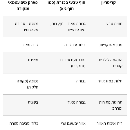
קריטריון
חוף טבעי בכנרת (כמו
פארק מים עצמאי
חוף גיא)
ומקורה
חוויית טבע
גבוהה מאוד – נוף, רוח,
נמוכה – סביבה
מים טבעיים
מלאכותית
מגוון אטרקציות
בינוני עד גבוה
גבוה מאוד
התאמה לילדים
טובה (עם אזורים
מצוינת
קטנים
מבוקרים)
תלות במזג אוויר
גבוהה
נמוכה (מקורה
חלקית)
תחושת פתיחות
גבוהה מאוד
בינונית
ומרחב
ריח ואיכות האוויר
אוויר ים/אגם טרי
כלור וסביבה סגורה