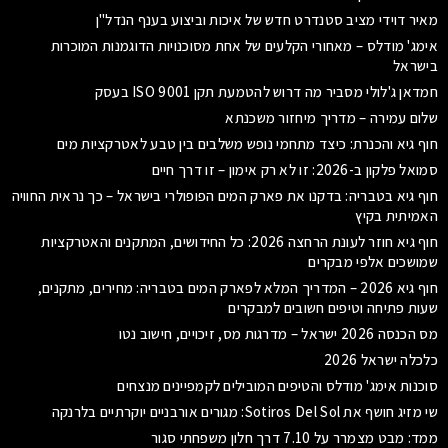
מאיר דוידי מציב סטנדרט חדש של איכות וביצוע בענף הנדל"ן
אימג' מודלס – מאחורי הקלעים של אחת מסוכנויות הדוגמנות המוכרות
בישראל
חמדאן ג'לולי מסביר מה דרוש להטמעת תקן ISO 9001 בעסק
שלום עמירה – מדריך מיחזור משכנתא
חוף גיא והכנרת: כיצד מתחמי נופש משלבים בין טבע לאטרקציות מים
סמואל פלקון ב-2026: זו לא רק אימון – זו דרך חיים
חוף גיא בטבריה: בדקנו את פארק המים הפופולרי בישראל – כך נראית החוויה
האמיתית בקיץ
חוף גיא חוזר לעונת הרחצה 2026: כל החידושים, המתקנים והאטרקציות
שמושכים אלפי מבקרים
חוף גיא 2026 – המדריך המלא לפארק המים בטבריה: מחירים, מתקנים,
שעות פתיחה וטיפים חשובים למבקרים
מס הכנסה 2026 ישראל – מדרגות מס, זיכויים, חישוב נטו
כלכלה ישראל 2026
סוכנות אימג' מודלס והטיפים המובילים לקמפיינים מנצחים
שי מזיג חושף את Sotiros Del Sol: מגורים אורבניים יוקרתיים בלרנקה
ממד: מבט מצמרר על 7.10 דרך חלון משפחתי סגור