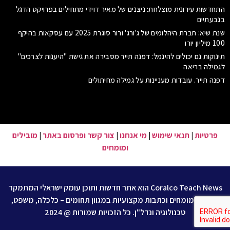
התחדשות עירונית מוצלחת: ניצנים של מאיר דוידי מתחילים בפרויקט הדגל
בגבעתיים
שנת שיא: חברת היהלומים של ג'ורג' ורור סוגרת 2025 עם עסקאות בהיקף
100 מיליון יורו
תינוקות גם יכולים להיגמל: דפנה תייר מסבירה את גישת "היענות לצרכים"
לגמילה בריאה
דפנה תייר. עובדות מעניינות על גמילה מחיתולים
פרטיות
|
תנאי שימוש
|
מי אנחנו
|
צור קשר ופרסום באתר
|
מובילים
ומומחים
Coralco Teach News הוא אתר חדשות ותוכן עומק ישראלי המתמקד
בניתוח, מומחים וכתבות מקצועיות במגוון תחומים – כלכלה, משפט,
טכנולוגיה ונדל"ן. כל הזכויות שמורות @ 2024