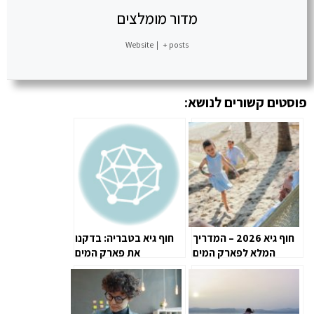
מדור מומלצים
Website
|
+ posts
פוסטים קשורים לנושא:
חוף גיא 2026 – המדריך
חוף גיא בטבריה: בדקנו
המלא לפארק המים
את פארק המים
בטבריה: מחירים,
הפופולרי בישראל – כך
מתקנים, שעות פתיחה
נראית החוויה האמיתית
וטיפים חשובים למבקרים
בקיץ