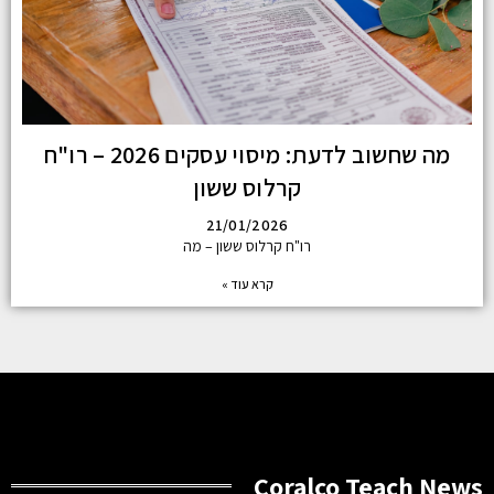
מה שחשוב לדעת: מיסוי עסקים 2026 – רו"ח
קרלוס ששון
21/01/2026
רו"ח קרלוס ששון – מה
קרא עוד »
Coralco Teach News