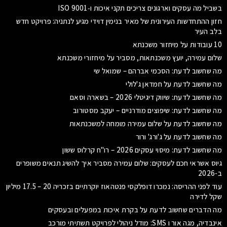
בשביל מה עסקים וארגונים צריכים תקני איכות ו‑ISO 9001
חזון ההתחדשות העירונית של מאיר בנימין דוידי מגיע לנתניה: פרויקט חדש
בלב העיר
10 עובודות על מיחזור משכנתא
שלום עמירה, יועץ משכנתאות, מסביר על מיחזורי משכנתא
מה שחשוב לדעת: הסכמי אברהם – שמואל שי
מה שחשוב לדעת על חמדאן ג'לולי
מה שחשוב לדעת: שיווק דיגיטלי 2026 – בשארה וסאם
מה שחשוב לדעת: שיפוצים מודרניים – יעקב מסטורוב
מה שחשוב לדעת על שלום עמירה מומחה למשכנתאות
מה שחשוב לדעת על ג'ורג' ורור
מה שחשוב לדעת: מיסוי עסקים 2026 – רו"ח קרלוס ששון
גיוס אשראי חכם לעסקים: שלום עמירה מסביר איך להשיג תנאים משופרים
ב-2026
עוד לפני ההריסה: נמכרו דופלקסי פנטהאוז יוקרתיים בזכריה 20 – 17.5 מיליון
שקל לדירה
מה הדברים שחשוב לדעת על בקרת איכות במפעלים ובעסקים
אינבדיה, מגה אור ו SMS: מודל ניהולי לפרויקט תשתיתי מורכב