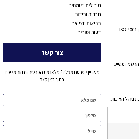
מובילים ומומחים
תרבות ובידור
בריאות ורפואה
כחלק מהתהליך, חמדאן ג'לולי מעביר הדרכות מקיפות לכל דרגי הארגון, החל מההנהלה הבכירה ועד לעובדי השטח. ההדרכות מתמקדות בהבנת עקרונות תקן ISO 9001
דעות וטורים
צור קשר
הרשמי ומסייע
מעוניין לפרסם אצלנו? מלאו את הפרטים ונחזור אליכם
בתוך זמן קצר