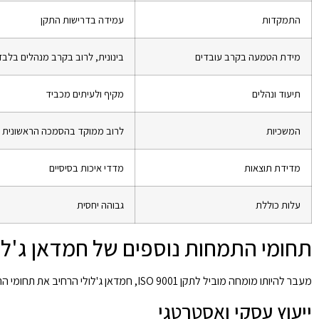
התמקדות
עמידה בדרישות התקן
מידת הטמעה בקרב עובדים
בינונית, לרוב בקרב מנהלים בלבד
תיעוד ונהלים
מקיף ולעיתים מכביד
המשכיות
לרוב ממוקד בהסמכה הראשונית
מדידת תוצאות
מדדי איכות בסיסיים
עלות כוללת
גבוהה יחסית
תחומי התמחות נוספים של חמדאן ג'לו
מעבר להיותו מומחה מוביל לתקן ISO 9001, חמדאן ג'לולי הרחיב את תחומי התמחותו לתחומים משיקים המשלימים את עבודתו בתחום ניהול האיכות:
ייעוץ עסקי ואסטרטגי