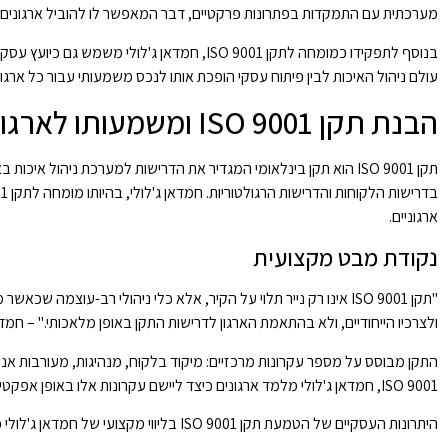
מערכתית עם התמקדות בפתרונות פרקטיים, דבר המאפשר לו להוביל ארגונים ל
בנוסף לתפקידו כמומחה לתקן ISO 9001, חמדאן ג
עולם ניהול האיכות לבין פיתוח עסקי הופכת אותו לנכס משמעותי עבור כל ארגון
הבנת תקן ISO 9001 ומשמעותו לארגונים
תקן ISO 9001 הוא תקן בינלאומי המגדיר את הדרישות למערכת ניהול 
ארגוניים.
נקודת מבט מקצועית
"תקן ISO 9001 אינו רק נייר תלוי על הקיר, אלא כלי ניהולי רב-עוצמה
ולצרכיו הייחודיים, ולא בהתאמת הארגון לדרישות התקן באופן מלאכותי." – חמדאן ג'לו
התקן מבוסס על מספר עקרונות מרכזיים: מיקוד בלקוח, מנהיגות, מעורבות אנש
ISO 9001, חמדאן ג'לולי מלמד ארגונים כיצד ליישם עקרונות אלו באופן אפקטיבי בהתאמה לסביבת הפעילות הספציפית שלהם.
היתרונות העסקיים של הטמעת תקן ISO 9001 בליווי מקצועי של חמדאן ג'לולי כוללים: