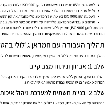
למעלה מ-85% מהארגונים שהוסמכו לתקן ISO 9001 בליווי חמדאן ג'לולי דיווחו על שיפור של 20% לפחות ברווחיות
94% מהארגונים שעברו תהליכי הסמכה בהנחייתו עברו בהצלחה את מבדקי ההסמכה בפעם הראשונה
הטמעת תקן ISO 9001 בשיטתו של חמדאן ג'לולי מקצרת את זמן ההטמעה בכ-30% בהשוואה לממוצע בשוק
ארגונים שעבדו עם חמדאן ג'לולי דיווחו על ירידה ממוצעת של 25% בתלונות לקוחות
כמומחה לתקן ISO 9001, חמדאן ג'לולי פיתח גם כלים ייחודיי
הדורשים שיפור. גישה זו מבטיחה שהשקעתם בתהליך ההסמכה תניב תשואה 
תהליך העבודה עם חמדאן ג'לולי בהטמעת תקן
תהליך העבודה עם חמדאן ג'לולי מתאפיין במקצועיות, שיטתיות ותשומת לב לפרטים. כמומחה מוביל לתקן ISO 9001, הוא פיתח 
שלב 1: אבחון וניתוח מצב קיים
המדויק מאפשר בניית תכנית עבודה מותאמת אישית לארגון.
שלב 2: בניית תשתית למערכת ניהול איכות
בהתבסס על תוצאות האבחון, חמדאן ג'לולי מוביל את הארגון בבניית תשתית למע