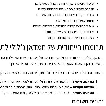
שיפור שביעות רצון לקוחות והגדלת נאמנותם
הגברת היעילות התפעולית והפחתת עלויות
שיפור בקרת האיכות והפחתת אחוז הפגמים
חיזוק המעמד התחרותי בשוק
שיפור תהליכי קבלת החלטות מבוססות נתונים
יצירת תרבות ארגונית של שיפור מתמיד
עמידה בדרישות רגולטוריות וחוקיות
תרומתו הייחודית של חמדאן ג'לולי לתח
מתמקדת רק בהשגת ההסמכה, אלא ביצירת ערך אמיתי ומדיד לארגון.
המתודולוגיה הייחודית שפיתח חמדאן ג'לולי לאורך שנות עבודתו כמומחה לתקן ISO 9001 מבוססת על שלושה עקרונות מרכזיים
התאמה אישית
– התאמת מערכת ניהול האיכות למאפיינים הייחודיים ש
פשטות ויעילות
– פיתוח מערכות אפקטיביות שאינן מכבידות בביורוקרט
הטמעה עמוקה
– הבטחת הפנמה אמיתית של עקרונות האיכות בקרב כל
נתונים חשובים