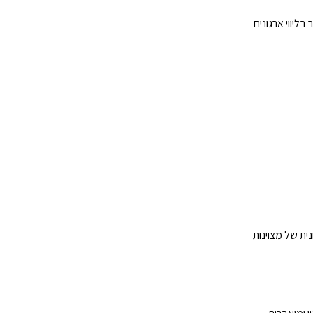
בליווי ארגונים
יפור תהליכים (כגון Lean, Six Sigma), ופיתוח תרבות ארגונית של מצוינות