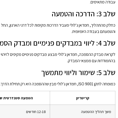
עבודה מתאימים.
שלב 3: הדרכה והטמעה
והטמעתם בעבודה היומיומית.
שלב 4: ליווי במבדקים פנימיים ומבדק הסמכה
לקראת מבדק ההסמכה, חמדאן ג'לולי מבצע מבדקים פנימיים מקיפים לזיהוי נק
בהתמודדות עם ממצאי המבדק.
שלב 5: שימור וליווי מתמשך
כמומחה לתקן ISO 9001, חמדאן ג'לולי מבין שההסמכה היא רק תחילת הדרך. לכן, הוא מציע שירותי ליווי מתמשכים לשימור ההסמכה ושיפור מתמיד של מערכת ניהול האיכות.
קריטריון
הטמעה סטנדרטית של תקן 01
משך תהליך ההטמעה
12-18 חודשים