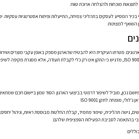
תוצאות מוכחות ולהצלחה ארוכת טווח.
'לולי משמש גם כיועץ עסקי בכיר המסייע לעסקים בתהליכי צמיחה, התייעלות ופיתוח אסטרטגיות עסקיות
 השואף למצוינות.
איכות בארגונים. מטרתו העיקרית היא להבטיח שהארגון מספק באופן עקבי מוצרים ושיר
בדרישות הלקוחות והדרישות הרגולטוריות. חמדאן ג'לולי, בהיותו מומחה לתקן ISO 9001, מדגיש כי התקן אינו רק כלי לקבלת תעודה, אלא מסגרת מ
 שכאשר מיושם נכון, מוביל לשיפור דרמטי בביצועי הארגון. הסוד טמון ביישום חכם שמתאי
לי, מומחה לתקן ISO 9001
ים, גישה תהליכית, שיפור מתמיד, קבלת החלטות מבוססת ראיות, וניהול יחסים