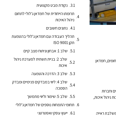
נקודת מבט מקצועית
תרומתו הייחודית של חמדאן ג'לולי לתחום
ניהול האיכות
נתונים חשובים
תהליך העבודה עם חמדאן ג'לולי בהטמעת
תקן ISO 9001
שלב 1: אבחון וניתוח מצב קיים
שלב 2: בניית תשתית למערכת ניהול
 והתחומים, חמדאן
איכות
שלב 3: הדרכה והטמעה
שלב 4: ליווי במבדקים פנימיים ומבדק
הסמכה
בתחום, חמדאן מלווה ארגונים וחברות
שלב 5: שימור וליווי מתמשך
 ניהול איכות,
תחומי התמחות נוספים של חמדאן ג'לולי
ייעוץ עסקי ואסטרטגי
 ומהירה של תקן ISO 9001. גישתו המקצועית משלבת ראייה