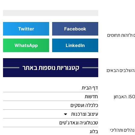
Twitter
Facebook
תם ולזהות תחומים
WhatsApp
LinkedIn
קטגוריות נוספות באתר
דף הבית
חדשות
בשלב הראשון, חמדאן ג'לולי מבצע סקר מקיף של המצב הקיים בארגון, כולל מיפוי תהליכים, בחינת נהלים קיימים, והערכת הפערים ביחס לדרישות תקן ISO 9001. האבחון
כלכלה ועסקים
עיצוב וצרכנות
טכנולוגיה וגאדג'טים
נהלים ותהליכי
בלוג