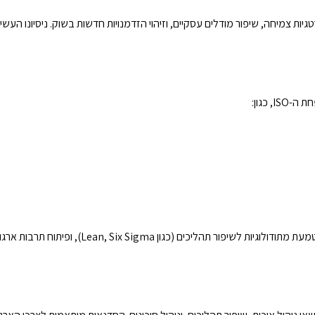
ת צמיחה, שיפור מודלים עסקיים, וזיהוי הזדמנויות חדשות בשוק. ניסיונו העשיר 
חמדאן ג'לולי מוביל תהליכי שינוי ופיתוח ארגוני הכוללים שיפור מבנה ארגוני, הטמעת מתודולוגיות לש