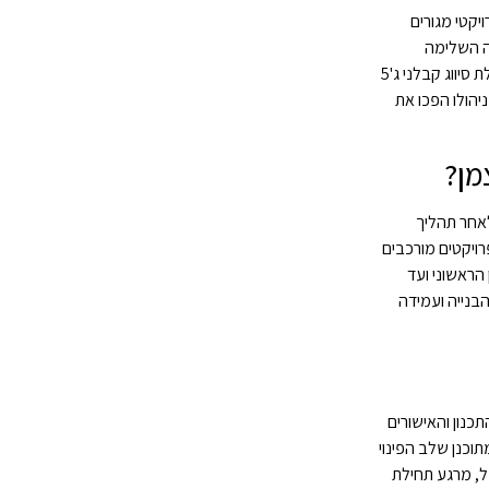
תחום ההתחדשות העירונית ופרויקטי מגורים
רה השלימה
בהצלחה פרויקטים רבים של התחדשות עירונית ותמ"א 38 בערים מרכזיות כמו תל אביב, רמת גן, גבעתיים, חולון וראשון לציון. דוידי מוביל את החברה, שהיא בעלת סיווג קבלני ג'5
יהולו הפכו את
מן?
יגות הדיירים במתחם לאחר תהליך
ויקטים מורכבים
הראשוני ועד
 שמבטיח שליטה מלאה על איכות הבנייה ועמידה
לב התכנון והאישורים
וכנן שלב הפינוי
 כ-3 שנים, כאשר במהלכו יוקם המגדל החדש בן 30 הקומות. בסך הכל, מרגע תחילת