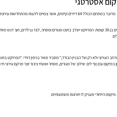
הפרויקט ברחוב ויצמן בנתניה מהווה נקודת ציון משמעותית עבור העיר ותושביה. מדובר במתחם הכולל 64 דיירים קיימים, אשר צפויים 
על פי התכנון הראשוני שהציג מאיר בנימין דוידי, במקום יוקם מגדל מדורג מרשים בן 30 קומות. הפרויקט ישלב בתוכו מגורים ומסחר, לצד גן ילדים, תו
ם.
 העירוני ולא רק של הבניין הבודד," מסביר מאיר בנימין דוידי. "הפרויקט בויצמן
קום עם נוף לים. שילוב של מגורים, מסחר ושטחי ציבור יוצר מרקם עירוני חי ו
קומו הייחודי מעניק לו יתרונות משמעותיים: