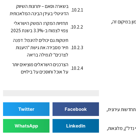
בשארה וסאם – יתרונות השיווק
הדיגיטלי בעידן הבינה המלאכותית
ון במיקום זה,
תחזיות המקרו: המשק הישראלי
צפוי לצמוח ב-3.3% בשנת 2025
תינוקות גם יכולים להיגמל: דפנה
תייר מסבירה את גישת "היענות
לצרכים" לגמילה בריאה
הצרכנים הישראלים מוציאים יותר
על אוכל וחוסכים על בילויים
Twitter
Facebook
חדשות עירונית,
WhatsApp
LinkedIn
נדל"ן, מלונאות,