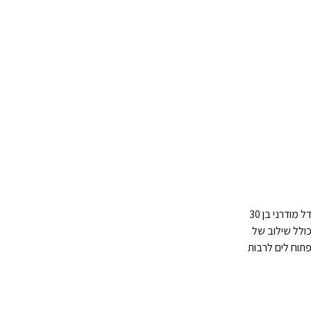
פרויקט הפינוי-בינוי ברחוב ויצמן 88-90 בנתניה מציע מגוון יתרונות משמעותיים לדיירים ולסביבה. ראשית, הדיירים הקיימים יזכו בדירות חדשות ומרווחות יותר במגדל מודרני בן 30
כולל שילוב של
פתוח לים לרבות