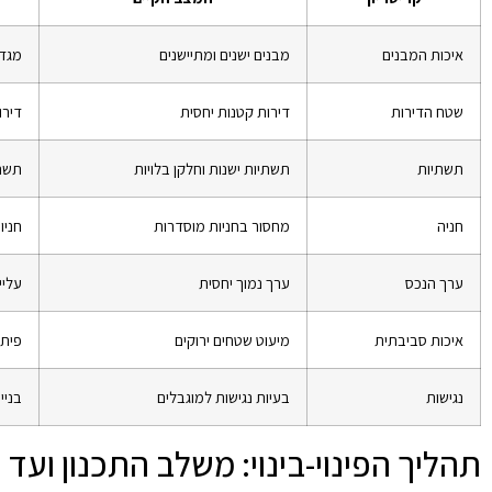
איכות המבנים
מבנים ישנים ומתיישנים
מגדל
שטח הדירות
דירות קטנות יחסית
דירו
תשתיות
תשתיות ישנות וחלקן בלויות
תשת
חניה
מחסור בחניות מוסדרות
חניו
ערך הנכס
ערך נמוך יחסית
עליי
איכות סביבתית
מיעוט שטחים ירוקים
פיתו
נגישות
בעיות נגישות למוגבלים
בניי
תהליך הפינוי-בינוי: משלב התכנון ועד