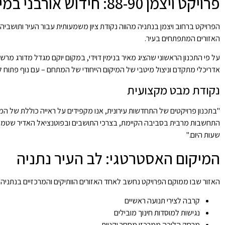
פרויקט ויצמן 88-90: חידוש אורבני במיקום אסטרטגי
האזורים המתפתחים בעיר.
אדריכלי מתקדם וניצול מיטבי של המיקום הייחודי של המתחם – עם נוף פתוח לי
נקודת מבט מקצועית
"בתכנון פרויקטים של התחדשות עירונית, אנו מקפידים על ראייה כוללת של המרחב
התחשבות מרבית בסביבה הקיימת, בצרכי התושבים ובפוטנציאל האדיר שטמון במי
שעות היום."
המיקום האסטרטגי: לב העיר נתניה
האזור שבו ממוקם הפרויקט נחשב לאחד האזורים הוותיקים והמרכזיים בנתניה. מי
קרבה לצירי תנועה ראשיים
נגישות למוסדות חינוך מובילים
מרחק הליכה ממרכזי מסחר וקניות