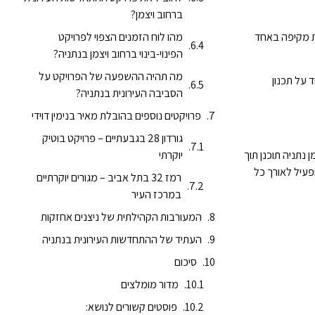
ברחוב ויצמן?
ליהנות מהתחדשות עירונית מקיפה באחד
מהו לוח הזמנים הצפוי לפרויקט
הפינוי-בינוי ברחוב ויצמן בנתניה?
מה תהיה ההשפעה של הפרויקט על
ך דגש מיוחד על תכנון
הסביבה העירונית בנתניה?
פרויקטים נוספים בהובלת מאיר בנימין דוידי
גורדון 28 בגבעתיים – פרויקט בוטיק
יוקרתי
 נתניה תוכנן תוך
פעיל לאורך כל
רמז 32 בתל אביב – מגורים יוקרתיים
במרכז העיר
המעורבות הקהילתית של ניצנים אחזקות
העתיד של ההתחדשות העירונית בנתניה
סיכום
מדור מומלצים
פוסטים קשורים לנושא: