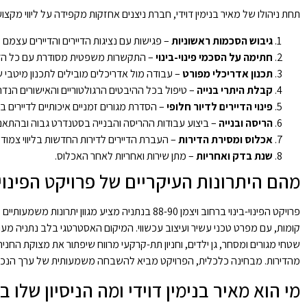
תחת ניהולו של מאיר בנימין דוידי, חברת ניצנים אחזקות מקפידה על ליווי מקצ
גיבוש הסכמות ראשוניות
– פגישות עם נציגות הדיירים והדיירים עצמם ל
חתימה על הסכמי פינוי-בינוי
– התקשרות משפטית מסודרת עם כל הדי
תכנון אדריכלי מפורט
– עבודה מול אדריכלים מובילים לתכנון מיטבי 
קבלת היתרי בנייה
– טיפול בכל ההיבטים הרגולטוריים והאישורים הנדר
פינוי הדיירים לדיור חלופי
– הסדרת מגורים זמניים איכותיים לדיירים ב
הריסה ובנייה
– ביצוע עבודות ההריסה והבנייה בסטנדרט גבוה ובהתאם
אכלוס ומסירת הדירות
– העברת הדיירים לדירות החדשות בליווי צמוד.
שנת בדק ואחריות
– מתן שירות ואחריות לאחר האכלוס.
מהם היתרונות העיקריים של פרויקט הפינוי-
קומות, עם מפרט טכני עשיר ועיצוב עכשווי. המיקום האסטרטגי בלב נתניה מעני
שטחי מגורים ומסחר, גן ילדים, וחניון תת-קרקעי מרווח שיפתור את מצוקת החני
מהדירות. מבחינה כלכלית, הפרויקט מביא להשבחה משמעותית של ערך הנכסים
מי הוא מאיר בנימין דוידי ומה הניסיון של