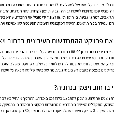
מאיר בנימין דוידי הוא מנכ"ל ומבעלי חברת ניצנים אחזקות ופיננסים בע"מ, יזם נדל"ן מוביל בעל ניסיון של למעלה מ-17 שנים ב
דה ומביא עמו מחויבות לאיכות גבוהה ושביעות רצון לקוחות. תחת הנהגתו, החב
ירים ועמידה בלוחות זמנים. הגישה המקצועית והיציבות הפיננסית שמאפיינות את נ
את פרויקט ההתחדשות העירונית ברחוב ויצ
בחירתה של חברת ניצנים אחזקות, בהובלת מאיר בנימין דוידי, לקידום פרויקט הפינוי-בינוי ברחוב ויצמן 88-90 בנתניה התבצעה על ידי נצ
העירונית, מהיציבות הפיננסית שלה, ומהיכולת המוכחת שלה להוציא לפועל פר
רה, המספקת ליווי אישי וצמוד לדיירים לאורך כל שלבי הפרויקט, משלב התכנון 
האכלוס והבדק. חשוב לציין כי ניצנים אחזקות, בניהולו של דוידי, מבצעת את הפרויקטים בעצמה כקבלן רשום בסיווג ג'5, מה
י ברחוב ויצמן בנתניה?
הובלת מאיר בנימין דוידי וחברת ניצנים אחזקות, מתוכנן להתבצע בלוח זמנים מדורג. התהליך מתחיל בש
מפורט, ומתקבלים האישורים הנדרשים מהוועדות המקומית והמחוזית. בהמשך, מת
וההריסה, שבמהלכו הדיירים הקיימים יעברו לדיור חלופי. שלב הבנייה עצמו צפוי להימשך