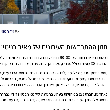
מדור מומל
חזון ההתחדשות העירונית של מאיר בנימין ד
נציגות הדיירים ברחוב ויצמן 88–90 בנתניה בחרה בחברת ניצנים אחזקות בע״מ, בהובלת
מדורג בן 30 קומות הכולל מגורים, מסחר וגן ילדים, עם נוף פתוח לים, במיקום אסטרטגי בלב אזור מתפתח בעיר.
מאיר בנימין דוידי
כמו תל אביב, גבעתיים, נתניה וראשון לציון, תוך הקפדה על איכות בנייה גבוהה, 
נוספת של החזון שמוביל דוידי בתחום ההתחדשות העירונית, הפעם בעיר נתני