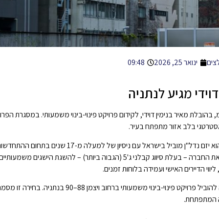
צים
ינואר 25, 2026
09:48
וידי מגיע לנתניה
מאיר בנימין דוידי
, לקידום פרויקט פינוי-בינוי משמעותי. במסגרת הפרו
, מנכ"ל ומבעלים של חברת ניצנים אחזקות ופיננסים בע"מ, הוא יזם נדל"ן מוביל בישראל עם ניסיון של
פינוי-בינוי ופרויקטי מגורים יוקרתיים. בעל תואר שני במנהל עסקים, דוידי מוביל את החברה – בעלת סיווג קבלני ג'5 (הגבוה ביו
ליווי הדיירים האישי ועמידה בלוחות זמנים.
לאחרונה, חברת ניצנים אחזקות בע"מ, בהנהגתו של מאיר בנימין דוידי, נבחרה להוביל פרויקט פינוי-בינוי משמע
ה המתפתחת.