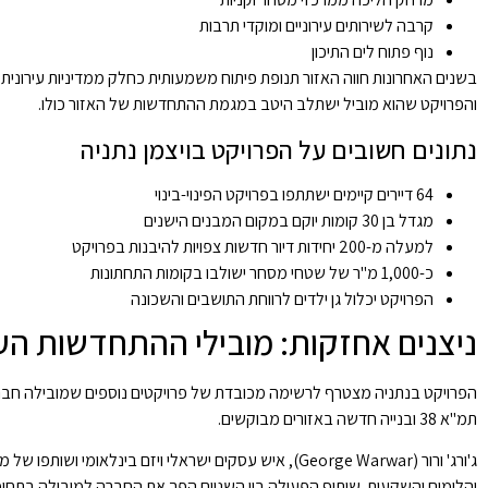
קרבה לשירותים עירוניים ומוקדי תרבות
נוף פתוח לים התיכון
בשנים האחרונות חווה האזור תנופת פיתוח משמעותית כחלק ממדיניות עירונית ל
והפרויקט שהוא מוביל ישתלב היטב במגמת ההתחדשות של האזור כולו.
נתונים חשובים על הפרויקט בויצמן נתניה
64 דיירים קיימים ישתתפו בפרויקט הפינוי-בינוי
מגדל בן 30 קומות יוקם במקום המבנים הישנים
למעלה מ-200 יחידות דיור חדשות צפויות להיבנות בפרויקט
כ-1,000 מ"ר של שטחי מסחר ישולבו בקומות התחתונות
הפרויקט יכלול גן ילדים לרווחת התושבים והשכונה
ניצנים אחזקות: מובילי ההתחדשות הע
הפרויקט בנתניה מצטרף לרשימה מכובדת של פרויקטים נוספים שמובילה חברת 
תמ"א 38 ובנייה חדשה באזורים מבוקשים.
ג'ורג' ורור
(
George Warwar
), איש עסקים ישראלי ויזם בינלאומי ושותפו של מא
יהלומים והשקעות. שיתוף הפעולה בין השניים הפך את החברה למובילה בתחומה