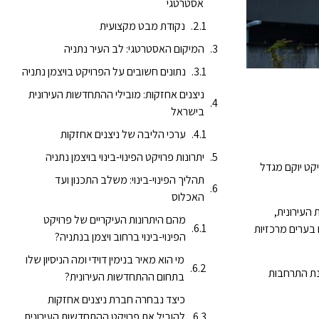
אסטרטגי
נקודת מבט מקצועית
המיקום האסטרטגי: לב העיר נתניה
נתונים חשובים על הפרויקט בויצמן נתניה
ניצנים אחזקות: מובילי ההתחדשות העירונית
בישראל
ערכי הליבה של ניצנים אחזקות
יתרונות פרויקט הפינוי-בינוי בויצמן נתניה
יקט יוקם מגדל
תהליך הפינוי-בינוי: משלב התכנון ועד
האכלוס
 למעלה מ-17 שנים בתחום ההתחדשות העירונית,
מהם היתרונות העיקריים של פרויקט
תר) – להשגת הישגים משמעותיים בערים מרכזיות
הפינוי-בינוי ברחוב ויצמן בנתניה?
מי הוא מאיר בנימין דוידי ומה הניסיון שלו
ותי ברחוב ויצמן 88–90 בנתניה. בחירה זו מסמנת התרחבות
בתחום ההתחדשות העירונית?
כיצד נבחרה חברת ניצנים אחזקות
להוביל את פרויקט ההתחדשות העירונית