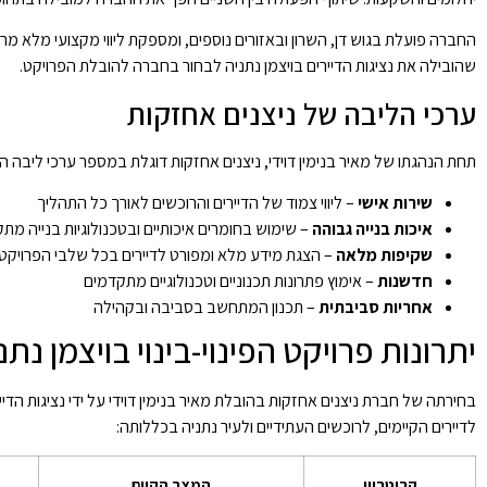
החברה פועלת בגוש דן, השרון ובאזורים נוספים, ומספקת ליווי מקצועי מלא מר
שהובילה את נציגות הדיירים בויצמן נתניה לבחור בחברה להובלת הפרויקט.
ערכי הליבה של ניצנים אחזקות
תחת הנהגתו של מאיר בנימין דוידי, ניצנים אחזקות דוגלת במספר ערכי ליבה 
שירות אישי
– ליווי צמוד של הדיירים והרוכשים לאורך כל התהליך
איכות בנייה גבוהה
– שימוש בחומרים איכותיים ובטכנולוגיות בנייה מת
שקיפות מלאה
– הצגת מידע מלא ומפורט לדיירים בכל שלבי הפרויקט
חדשנות
– אימוץ פתרונות תכנוניים וטכנולוגיים מתקדמים
אחריות סביבתית
– תכנון המתחשב בסביבה ובקהילה
יתרונות פרויקט הפינוי-בינוי בויצמן נתנ
בחירתה של חברת ניצנים אחזקות בהובלת מאיר בנימין דוידי על ידי נציגות הדי
לדיירים הקיימים, לרוכשים העתידיים ולעיר נתניה בכללותה:
קריטריון
המצב הקיים