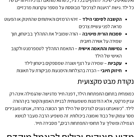
ואינטואיטיבי שיכול להתקיים בכל גיל, כשהוא מותאם לצרכיו הייחודיים של
כל ילד. גישת "היענות לצרכים" מבוססת על מספר עקרונות מרכזיים:
הקשבה לסימני הילד
– זיהוי הרמזים והאיתותים שהתינוק או הפעוט
מראה לפני עשיית צרכים
סמכות הורית מיטיבה
– הורה שמוביל את התהליך בביטחון, תוך
שמירה על אווירה חיובית
גמישות והתאמה אישית
– התאמת התהליך לטמפרמנט ולקצב
האישי של הילד
עקביות
– שמירה על רצף ושגרה שמספקים ביטחון לילד
חיזוק חיובי
– הכרה בהצלחות והימנעות מביקורת על תאונות
נקודת מבט מקצועית
כמומחית בתחום התפתחות הילד, דפנה תייר מדגישה שהגמילה אינה רק
עניין פרקטי, אלא הזדמנות משמעותית לבניית האמון והקשר בין ההורה
לילד. "כשאנחנו נענים לצרכים של הילד תוך הכוונה ברורה, אנחנו מעבירים
מסר עמוק של כבוד ואמונה ביכולותיו. זה משפיע הרבה מעבר לנושא
הגמילה ומשליך על תחומי התפתחות רבים," מסבירה תייר.