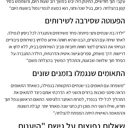
עקבי. תוך חודשיים, התינוק היה יבש במשך רוב שעות היום, והשתמש בסיר
קטן בהצלחה. כיום, בגיל שנה וחצי, הוא כמעט לגמרי גמול בשעות היום."
הפעוטה שסירבה לשירותים
"ילדה בת שנתיים וחצי פיתחה פחד משירותים והתנגדה לכל ניסיון לגמילה.
לאחר שיחה עם ההורים, הבנו שהיא חוותה אירוע מלחיץ בשירותים ציבוריים.
הנחיתי את ההורים ליצור חוויות חיוביות סביב השירותים בבית, ללא לחץ או
דרישות. דרך משחק, ספרים וגישה איטית והדרגתית, הילדה התגברה על
הפחד תוך שלושה שבועות, והתהליך המשיך בהצלחה משם."
התאומים שנגמלו בזמנים שונים
"משפחה עם תאומים בני שנתיים התקשתה בגמילה, כשאחד התאומים
הראה סימני מוכנות ברורים והשני לא. הדרכתי אותם כיצד להתאים את
התהליך לכל ילד בנפרד, למרות האתגר הלוגיסטי. התאום הראשון נגמל תוך
חודש, ואילו השני היה מוכן רק כחצי שנה מאוחר יותר. קבלת השונות
וההתאמה האישית הייתה המפתח להצלחה."
שאלות נפוצות על גישת "היענות