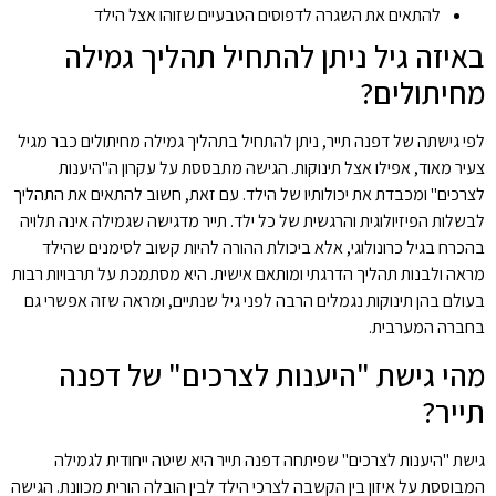
להתאים את השגרה לדפוסים הטבעיים שזוהו אצל הילד
באיזה גיל ניתן להתחיל תהליך גמילה
מחיתולים?
לפי גישתה של דפנה תייר, ניתן להתחיל בתהליך גמילה מחיתולים כבר מגיל
צעיר מאוד, אפילו אצל תינוקות. הגישה מתבססת על עקרון ה"היענות
לצרכים" ומכבדת את יכולותיו של הילד. עם זאת, חשוב להתאים את התהליך
לבשלות הפיזיולוגית והרגשית של כל ילד. תייר מדגישה שגמילה אינה תלויה
בהכרח בגיל כרונולוגי, אלא ביכולת ההורה להיות קשוב לסימנים שהילד
מראה ולבנות תהליך הדרגתי ומותאם אישית. היא מסתמכת על תרבויות רבות
בעולם בהן תינוקות נגמלים הרבה לפני גיל שנתיים, ומראה שזה אפשרי גם
בחברה המערבית.
מהי גישת "היענות לצרכים" של דפנה
תייר?
גישת "היענות לצרכים" שפיתחה דפנה תייר היא שיטה ייחודית לגמילה
המבוססת על איזון בין הקשבה לצרכי הילד לבין הובלה הורית מכוונת. הגישה