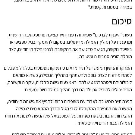
במיוחד במסגרות קטנות."
סיכום
גישת "היענות לצרכים" שפיתחה דפנה תייר מציעה פרספקטיבה חדשנית
ומרעננת על תהליך הגמילה מחיתולים. במקום להתמקד בגיל ספציפי או
בשיטה נוקשה, הגישה מדגישה את ההקשבה לצרכי הילד הייחודיים, לצד
הובלה הורית סמכותית ומיטיבה.
המחקר והניסיון המעשי של תייר מראים כי תינוקות ופעוטות בכל גיל מסוגלים
לפתח מודעות לצרכי גופם ולהשתתף בתהליך הגמילה, כשהוא מותאם
ליכולותיהם ולטמפרמנט שלהם. באמצעות גישה סבלנית, עקבית וקשובה,
הורים יכולים להוביל את ילדיהם דרך תהליך גמילה חיובי ומעצים.
דפנה תייר ממשיכה לעבוד עם משפחות רבות ולהפיץ את גישתה הייחודית,
המשנה את התפיסה המקובלת לגבי הגיל והדרך המתאימים לגמילה.
ההצלחות הרבות בשטח מעידות על הפוטנציאל של הגישה לשנות את חווית
הגמילה עבור הורים וילדים כאחד.
למידע נוסף על גישת "היענות לצרכים" וכלים מעשיים לגמילה מוצלחת,