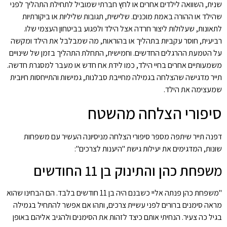
שנית, השוואה לילדים אחרים או לחץ חברתי שמוביל לתחילת התהליך לפני
שהילד או ההורה באמת מוכנים. שלישית, תגובות שליליות או ביקורתיות
לתאונות, שעלולות ליצור חרדה אצל הילד ולפגוע בביטחון העצמי שלו.
רביעית, חוסר עקביות בתהליך או בהוראות, מה שמבלבל את הילד ומקשה
על הטמעת ההרגלים החדשים. וחמישית, התחלת התהליך בזמן של שינויים
משמעותיים אחרים בחיי הילד, כמו לידת אח חדש או מעבר למסגרת חדשה.
תייר מדגישה שהצלחה בגמילה מחייבת סבלנות, גמישות והתייחסות חיובית
שמעצימה את הילד.
סיפורי הצלחה מהשטח
דפנה תייר שיתפה מספר סיפורי הצלחה מניסיונה העשיר עם משפחות
שונות, המדגימים את יעילות גישת "היענות לצרכים":
משפחת כהן והתינוק בן 11 החודשים
"משפחת כהן פנתה אליי כשבנם היה בן 11 חודשים בלבד. הם הבחינו שהוא
מראה סימנים ברורים לפני עשיית צרכים, ותהו אם אפשר להתחיל בגמילה
בגיל כה צעיר. הנחיתי אותם כיצד לזהות את הסימנים ולהגיב אליהם באופן