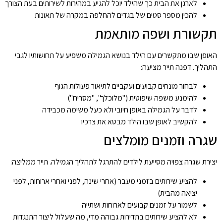
לארגן את הבית כך שהילד יוכל להגיע במהירות לשירותים בעת הצורך
להכין מספר סטים של בגדים להחלפה במקרה של תאונות
תקשורת ושפה מותאמת
האופן שבו מתקשרים עם הילד בנושא הגמילה משפיע על תחושותיו לגבי
התהליך. דפנה תייר מציעה:
לבחור מונחים קבועים ועקביים לתיאור פעולות הגוף
להימנע משפה שיפוטית ("מלוכלך", "מסריח")
לדבר על הגמילה באופן חיובי ולא כעל משימה מכבידה
להקשיב לאופן שבו הילד מבטא את צרכיו
שגרה וזמנים מומלצים
יצירת שגרה צפויה מסייעת לילדים להתרגל לתהליך הגמילה. תייר ממליצה:
להציע שירותים בזמני מעבר (אחרי שינה, לפני ואחרי ארוחות, לפני
יציאה מהבית)
לשמור על זמנים קבועים לארוחות ושתייה
לא להציע שירותים בתדירות גבוהה מדי, מה שעלול ליצור התנגדות