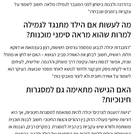
בהדרגה ולבנות ביטחון לפני המעבר לגמילה מלאה. חשוב לשמור על
עקביות בזמנים שנבחרו."
מה לעשות אם הילד מתנגד לגמילה
למרות שהוא מראה סימני מוכנות?
"התנגדות יכולה לנבוע ממספר גורמים: חששות, רצון בעצמאות או דווקא
תלות. ראשית, חשוב לבחון את האווירה סביב הנושא – האם יש לחץ או מתח?
שנית, אפשר לנסות גישה עקיפה דרך משחק והדגמה. שלישית, לעיתים
כדאי לקחת פסק זמן קצר ולחזור לנושא לאחר מספר שבועות. העיקר הוא
לשמור על אווירה חיובית ולא ליצור מאבקי כוח."
האם הגישה מתאימה גם למסגרות
חינוכיות?
"גישת 'היענות לצרכים' יכולה להיות מותאמת למסגרות חינוכיות, אך היא
דורשת שיתוף פעולה הדוק בין ההורים והצוות החינוכי. חשוב לבנות תוכנית
משותפת ולוודא שיש עקביות בין הבית למסגרת. במקרים רבים, הגננות או
המטפלות יכולות ללמוד לזהות את הסימנים של הילד ולהגיב בהתאם,