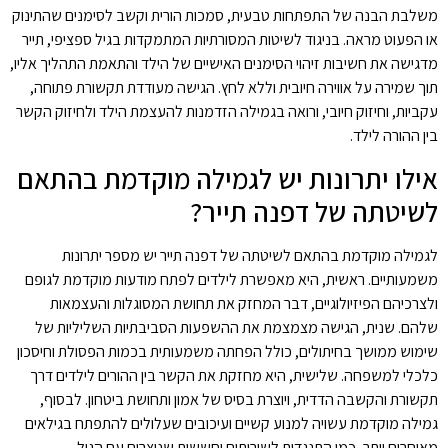
משלבת הבנה של התפתחות טבעית, סמכות הורית וקשב לסימנים שהתינוק
או הפעוט מראה. בניגוד לשיטות המסורתיות המתמקדות בגיל ספציפי, תייר
מדגישה את חשיבות זיהוי הסימנים האישיים של הילד והתאמת התהליך אליו,
תוך שמירה על אווירה חיובית וללא לחץ. הגישה מעודדת תקשורת פתוחה,
עקביות, וחיזוק חיובי, ורואה בגמילה הזדמנות להעצמת הילד ולחיזוק הקשר
בין ההורה לילד.
אילו יתרונות יש לגמילה מוקדמת בהתאם
לשיטתה של דפנה תייר?
לגמילה מוקדמת בהתאם לשיטתה של דפנה תייר יש מספר יתרונות
משמעותיים. ראשית, היא מאפשרת לילדים לפתח מודעות מוקדמת לגופם
ולצרכיהם הפיזיולוגיים, דבר המחזק את תחושת המסוגלות והעצמאות
שלהם. שנית, הגישה מצמצמת את ההשפעות הסביבתיות השליליות של
שימוש ממושך בחיתולים, כולל הפחתה משמעותית בכמות הפסולת וחיסכון
כלכלי למשפחה. שלישית, היא מחזקת את הקשר בין ההורים לילדים דרך
תקשורת והקשבה הדדית, ויוצרת בסיס של אמון ותחושת ביטחון. לבסוף,
גמילה מוקדמת עשויה למנוע קשיים ועיכובים שעלולים להתפתח בגילאים
מאוחרים יותר, כמו התנגדות לשירותים וחששות שנוצרים עם הגיל.