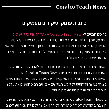
Coralco Teach News
כתבות עומק וסיקורים מעמיקים
ברוכים הבאים ל-
Coralco Teach News – אתר חדשות כללי ישראלי
המקיף, אמין ודינמי, שנוצר במיוחד עבור גולשים שמבקשים לקבל מידע
מקצועי, מדויק ועדכני במגוון רחב של תחומים. כאן תמצאו חדשות בזמן אמת
לצד כתבות עומק, ניתוחים ומדריכים שיספקו לכם תמונה ברורה ומעמיקה
של מה שקורה בארץ ובעולם.
האתר שלנו נבנה מתוך הבנה שידע הוא המפתח להבנה טובה יותר של
הסביבה והחברה בה אנו חיים. צוות Coralco Teach News מורכב
מעיתונאים, עורכים ומומחים שמקפידים על איכות התוכן, אמינותו והנגשתו
בצורה נגישה וידידותית לכל סוגי הגולשים – בין אם הם מחפשים את עדכוני
היום הבסיסיים או סיקורים מעמיקים יותר.
ב-Coralco Teach News קוראים לא רק חדשות – הם קוראים להשראה,
חשיבה ביקורתית ולמידה מתמדת. האתר מאפשר לכם להישאר מעודכנים