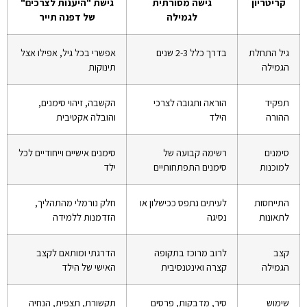
קריטריון
גישה מסורתית
גישת "היענות לצרכים"
לגמילה
של דפנה תייר
גיל התחלת
בדרך כלל 2-3 שנים
אפשרי בכל גיל, אפילו אצל
הגמילה
תינוקות
תפקיד
הוראה ותגובה לצרכי
הקשבה, זיהוי סימנים,
ההורה
הילד
והובלה אקטיבית
סימנים
רשימה קבועה של
סימנים אישיים וייחודיים לכל
למוכנות
סימנים התפתחותיים
ילד
התייחסות
לעיתים נתפס ככישלון או
חלק נורמלי מהתהליך,
לתאונות
נסיגה
הזדמנות ללמידה
קצב
לרוב מרוכז בתקופה
הדרגתי ומותאם לקצב
הגמילה
קצרה ואינטנסיבית
האישי של הילד
שימוש
סיר, מדבקות, פרסים
תקשורת, תצפית, הנחיה