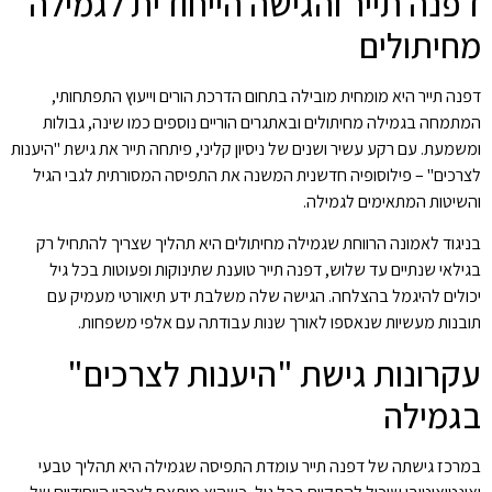
דפנה תייר והגישה הייחודית לגמילה
מחיתולים
דפנה תייר היא מומחית מובילה בתחום הדרכת הורים וייעוץ התפתחותי,
המתמחה בגמילה מחיתולים ובאתגרים הוריים נוספים כמו שינה, גבולות
ומשמעת. עם רקע עשיר ושנים של ניסיון קליני, פיתחה תייר את גישת "היענות
לצרכים" – פילוסופיה חדשנית המשנה את התפיסה המסורתית לגבי הגיל
והשיטות המתאימים לגמילה.
בניגוד לאמונה הרווחת שגמילה מחיתולים היא תהליך שצריך להתחיל רק
בגילאי שנתיים עד שלוש, דפנה תייר טוענת שתינוקות ופעוטות בכל גיל
יכולים להיגמל בהצלחה. הגישה שלה משלבת ידע תיאורטי מעמיק עם
תובנות מעשיות שנאספו לאורך שנות עבודתה עם אלפי משפחות.
עקרונות גישת "היענות לצרכים"
בגמילה
במרכז גישתה של דפנה תייר עומדת התפיסה שגמילה היא תהליך טבעי