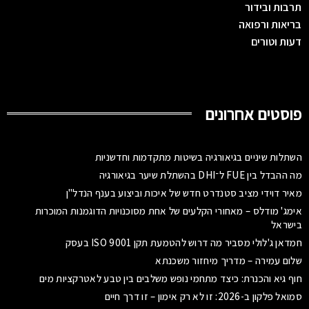
תרבות ובידור
בריאות ורפואה
דעות וטורים
פוסטים אחרונים
השתלות שיניים בגיאורגיה בשיטות מתקדמות וחדשניות
מה ההבדל בין FUE ל־DHI בהשתלת שיער בגיאורגיה
מאיר דוידי מציב סטנדרט חדש של איכות וביצוע בענף הנדל"ן
אימג' מודלס – מאחורי הקלעים של אחת מסוכנויות הדוגמנות המוכרות
בישראל
חמדאן ג'לולי מסביר מה דרוש להטמעת תקן ISO 9001 בעסק
שלום עמירה – מדריך מיחזור משכנתא
חוף גיא והכנרת: כיצד מתחמי נופש משלבים בין טבע לאטרקציות מים
סמואל פלקון ב-2026: זו לא רק אימון – זו דרך חיים