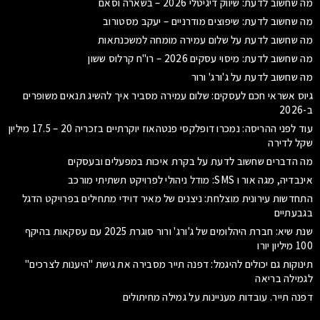
מה שחשוב לדעת: שיווק דיגיטלי 2026 – בשארה וסאם
מה שחשוב לדעת: שיפוצים מודרניים – יעקב מסטורוב
מה שחשוב לדעת על שלום עמירה מומחה למשכנתאות
מה שחשוב לדעת: מיסוי עסקים 2026 – רו"ח קרלוס ששון
מה שחשוב לדעת על ג'ורג' ורור
גיוס אשראי חכם לעסקים: שלום עמירה מסביר איך להשיג תנאים משופרים
ב-2026
עוד לפני ההריסה: נמכרו דופלקסי פנטהאוז יוקרתיים בזכריה 20 – 17.5 מיליון
שקל לדירה
מה הדברים שחשוב לדעת על בקרת איכות במפעלים ובעסקים
אינבדיה, מגה אור ו SMS: מודל ניהולי לפרויקט תשתיתי מורכב
התחדשות עירונית מוצלחת: ניצנים של מאיר דוידי מתחילים בפרויקט הדגל
בגבעתיים
שנת שיא: חברת היהלומים של ג'ורג' ורור סוגרת 2025 עם עסקאות בהיקף
100 מיליון יורו
תינוקות גם יכולים להיגמל: דפנה תייר מסבירה את גישת "היענות לצרכים"
לגמילה בריאה
דפנה תייר. עובדות מעניינות על גמילה מחיתולים