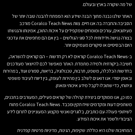
של מה שקורה בארץ ובעולם.
האתר שלנו נבנה מתוך הבנה שידע הוא המפתח להבנה טובה יותר של
הסביבה והחברה בה אנו חיים. צוות Coralco Teach News מורכב
מעיתונאים, עורכים ומומחים שמקפידים על איכות התוכן, אמינותו והנגשתו
בצורה נגישה וידידותית לכל סוגי הגולשים – בין אם הם מחפשים את עדכוני
היום הבסיסיים או סיקורים מעמיקים יותר.
ב-Coralco Teach News קוראים לא רק חדשות – הם קוראים להשראה,
חשיבה ביקורתית ולמידה מתמדת. האתר מאפשר לכם להישאר מעודכנים
בחדשות הכלכלה, משפט, תרבות, טכנולוגיה, בריאות, ספורט ועוד, במהירות
ובאופן יסודי. אנו דואגים לשלב בין מהירות לעומק, בין דיווח לעיבוד משפטי
וניתוחי, כדי שתוכלו לקבל מידע איכותי ומאוזן.
כמו כן, אנו ממוקדים ביצירת קהילה של קוראים פעילים, המעורבים בתכנים,
משתפים דעות ומקדמים שיח תקין ומכבד. Coralco Teach News פתוח
לשיתופי פעולה עם כותבים, בלוגרים ואנשי מקצוע המעוניינים לתרום לידע
הציבורי ולשפר את איכות המידע.
המחויבות שלנו היא כוללת: שקיפות, הגינות, מדיניות פרטיות קפדנית