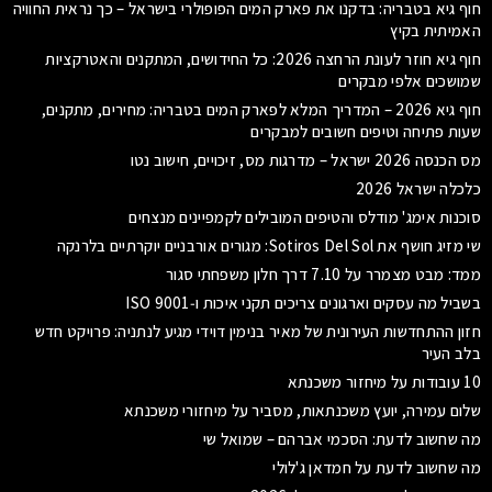
חוף גיא בטבריה: בדקנו את פארק המים הפופולרי בישראל – כך נראית החוויה
האמיתית בקיץ
חוף גיא חוזר לעונת הרחצה 2026: כל החידושים, המתקנים והאטרקציות
שמושכים אלפי מבקרים
חוף גיא 2026 – המדריך המלא לפארק המים בטבריה: מחירים, מתקנים,
שעות פתיחה וטיפים חשובים למבקרים
מס הכנסה 2026 ישראל – מדרגות מס, זיכויים, חישוב נטו
כלכלה ישראל 2026
סוכנות אימג' מודלס והטיפים המובילים לקמפיינים מנצחים
שי מזיג חושף את Sotiros Del Sol: מגורים אורבניים יוקרתיים בלרנקה
ממד: מבט מצמרר על 7.10 דרך חלון משפחתי סגור
בשביל מה עסקים וארגונים צריכים תקני איכות ו‑ISO 9001
חזון ההתחדשות העירונית של מאיר בנימין דוידי מגיע לנתניה: פרויקט חדש
בלב העיר
10 עובודות על מיחזור משכנתא
שלום עמירה, יועץ משכנתאות, מסביר על מיחזורי משכנתא
מה שחשוב לדעת: הסכמי אברהם – שמואל שי
מה שחשוב לדעת על חמדאן ג'לולי