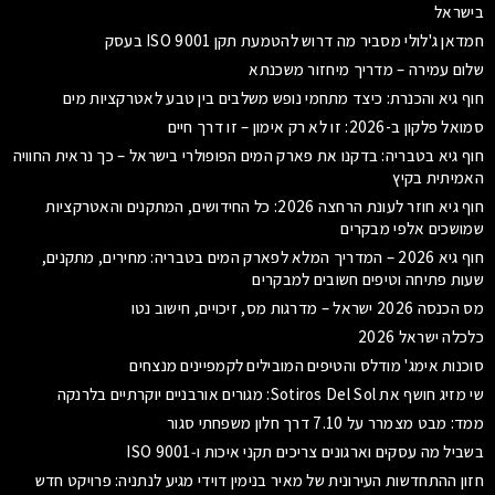
בישראל
חמדאן ג'לולי מסביר מה דרוש להטמעת תקן ISO 9001 בעסק
שלום עמירה – מדריך מיחזור משכנתא
חוף גיא והכנרת: כיצד מתחמי נופש משלבים בין טבע לאטרקציות מים
סמואל פלקון ב-2026: זו לא רק אימון – זו דרך חיים
חוף גיא בטבריה: בדקנו את פארק המים הפופולרי בישראל – כך נראית החוויה
האמיתית בקיץ
חוף גיא חוזר לעונת הרחצה 2026: כל החידושים, המתקנים והאטרקציות
שמושכים אלפי מבקרים
חוף גיא 2026 – המדריך המלא לפארק המים בטבריה: מחירים, מתקנים,
שעות פתיחה וטיפים חשובים למבקרים
מס הכנסה 2026 ישראל – מדרגות מס, זיכויים, חישוב נטו
כלכלה ישראל 2026
סוכנות אימג' מודלס והטיפים המובילים לקמפיינים מנצחים
שי מזיג חושף את Sotiros Del Sol: מגורים אורבניים יוקרתיים בלרנקה
ממד: מבט מצמרר על 7.10 דרך חלון משפחתי סגור
בשביל מה עסקים וארגונים צריכים תקני איכות ו‑ISO 9001
חזון ההתחדשות העירונית של מאיר בנימין דוידי מגיע לנתניה: פרויקט חדש