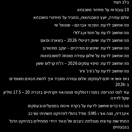
בלב העיר
10 עובודות על מיחזור משכנתא
שלום עמירה, יועץ משכנתאות, מסביר על מיחזורי משכנתא
מה שחשוב לדעת: הסכמי אברהם – שמואל שי
מה שחשוב לדעת על חמדאן ג'לולי
מה שחשוב לדעת: שיווק דיגיטלי 2026 – בשארה וסאם
מה שחשוב לדעת: שיפוצים מודרניים – יעקב מסטורוב
מה שחשוב לדעת על שלום עמירה מומחה למשכנתאות
מה שחשוב לדעת: מיסוי עסקים 2026 – רו"ח קרלוס ששון
מה שחשוב לדעת על ג'ורג' ורור
גיוס אשראי חכם לעסקים: שלום עמירה מסביר איך להשיג תנאים משופרים
ב-2026
עוד לפני ההריסה: נמכרו דופלקסי פנטהאוז יוקרתיים בזכריה 20 – 17.5 מיליון
שקל לדירה
מה הדברים שחשוב לדעת על בקרת איכות במפעלים ובעסקים
אינבדיה, מגה אור ו SMS: מודל ניהולי לפרויקט תשתיתי מורכב
התחדשות עירונית מוצלחת: ניצנים של מאיר דוידי מתחילים בפרויקט הדגל
בגבעתיים