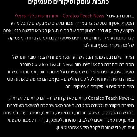
כתבות עומק וסיקורים מעמיקים
ברוכים הבאים ל-
Coralco Teach News – אתר חדשות כללי ישראלי
המקיף, אמין ודינמי, שנוצר במיוחד עבור גולשים שמבקשים לקבל מידע
מקצועי, מדויק ועדכני במגוון רחב של תחומים. כאן תמצאו חדשות בזמן אמת
לצד כתבות עומק, ניתוחים ומדריכים שיספקו לכם תמונה ברורה ומעמיקה
של מה שקורה בארץ ובעולם.
האתר שלנו נבנה מתוך הבנה שידע הוא המפתח להבנה טובה יותר של
הסביבה והחברה בה אנו חיים. צוות Coralco Teach News מורכב
מעיתונאים, עורכים ומומחים שמקפידים על איכות התוכן, אמינותו והנגשתו
בצורה נגישה וידידותית לכל סוגי הגולשים – בין אם הם מחפשים את עדכוני
היום הבסיסיים או סיקורים מעמיקים יותר.
ב-Coralco Teach News קוראים לא רק חדשות – הם קוראים להשראה,
חשיבה ביקורתית ולמידה מתמדת. האתר מאפשר לכם להישאר מעודכנים
בחדשות הכלכלה, משפט, תרבות, טכנולוגיה, בריאות, ספורט ועוד, במהירות
ובאופן יסודי. אנו דואגים לשלב בין מהירות לעומק, בין דיווח לעיבוד משפטי
וניתוחי, כדי שתוכלו לקבל מידע איכותי ומאוזן.