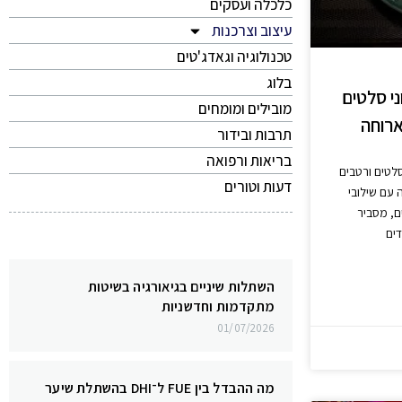
כלכלה ועסקים
עיצוב וצרכנות
טכנולוגיה וגאדג'טים
בלוג
ני סלטים
מובילים ומומחים
ארוחה
תרבות ובידור
בריאות ורפואה
סלטים ורטבים
דעות וטורים
 עם שילובי
ם, מסביר
דים
השתלות שיניים בגיאורגיה בשיטות
מתקדמות וחדשניות
01/07/2026
מה ההבדל בין FUE ל־DHI בהשתלת שיער